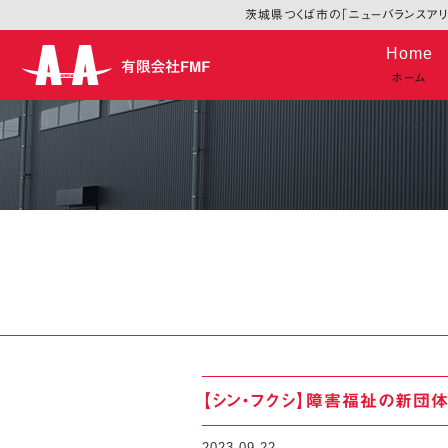
茨城県つくば市の「ニューバランスアリー
Skip
Home
to
ホーム
content
【シン・フクシ】障害福祉の新団
2023-09-22