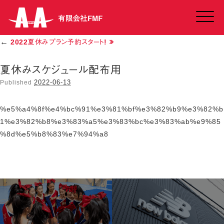
Click
←
2022夏休みプラン予約スタート!
夏休みスケジュール配布用
2022-06-13
Published
%e5%a4%8f%e4%bc%91%e3%81%bf%e3%82%b9%e3%82%b
1%e3%82%b8%e3%83%a5%e3%83%bc%e3%83%ab%e9%85
%8d%e5%b8%83%e7%94%a8