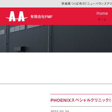
茨城県つくば市の「ニューバランスアリー
Skip
Home
to
ホーム
content
PHOENIXスペシャルクリニック!
2022-02-24