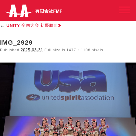
Click
←
UNITY 全国大会 初優勝!!
IMG_2929
2025-03-31
Published
Full size is
1477 × 1108
pixels